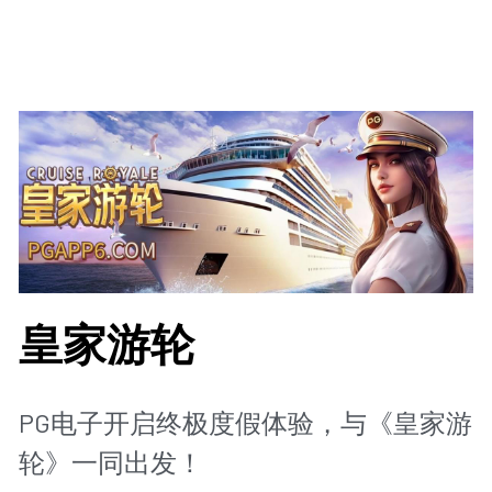
查看平台活动
皇家游轮
PG电子开启终极度假体验，与《皇家游
轮》一同出发！