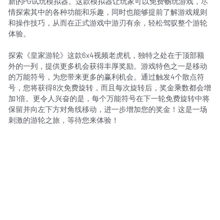
新的PG试玩模拟器。这款模拟器让玩家可以免费畅玩游戏，尽
情探索其中的各种功能和乐趣，同时也能够提前了解游戏规则
和操作技巧，从而在正式游戏中游刃有余，轻松驾驭整个游轮
体验。
探索《皇家游轮》这款6x4视频老虎机，独特之处在于顶部额
外的一列，提供更多机会获得丰厚奖励。游戏特色之一是移动
的万能符号，为您带来更多的赢利机会。通过触发4个散点符
号，您将获得8次免费旋转，而且每次旋转后，奖金乘数都会增
加1倍。更令人兴奋的是，每个万能符号在下一轮免费旋转中将
保留并向左下方对角线移动，进一步增加您的奖金！这是一场
刺激的游轮之旅，等待您来体验！