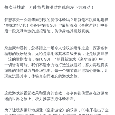
每次获胜后，万能符号将沿对角线向左下方移动！
梦想享受一次奢华而别致的度假体验吗？那就毫不犹豫地选择
“皇家游轮”吧！准备好在PG SOFT™最新游戏《皇家游轮》中开
启一段充满刺激的虚拟冒险，仿佛身临其境般真实。
乘坐豪华游轮，您将踏上一场令人惊叹的奢华之旅，探索各种
精彩的娱乐场所。无论是享用米其林星级美食，还是欣赏世界
一流的歌剧表演，在PG SOFT™ 的最新游戏《豪华游轮》中，
一切皆有可能。我们不遗余力地打造这款游戏，努力再现真实
游轮的独特魅力与豪华氛围。每一个细节都经过精心雕琢，让
玩家沉浸其中，体验真实而难忘的游戏之旅。
这款游戏的视觉效果和逼真的音效，会令你彷佛置身在这趟奢
迷的世界之旅上。极力推荐务必体验看看。
为了让玩家更好地感受《皇家游轮》的乐趣，PG电子推出了全