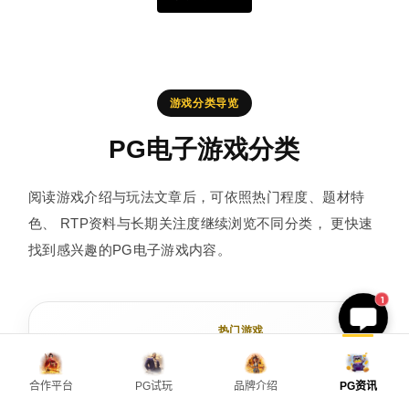
游戏分类导览
PG电子游戏分类
阅读游戏介绍与玩法文章后，可依照热门程度、题材特
色、 RTP资料与长期关注度继续浏览不同分类， 更快速
找到感兴趣的PG电子游戏内容。
1
热门游戏
PG电子热门游戏
合作平台
PG试玩
品牌介绍
PG资讯
收录麻将胡了、赏金女王、赏金船长等较受关
主頁
立即爆分
申请优惠
游戏试玩
🔥
注的作品， 提供游戏特色、玩法介绍与免费试