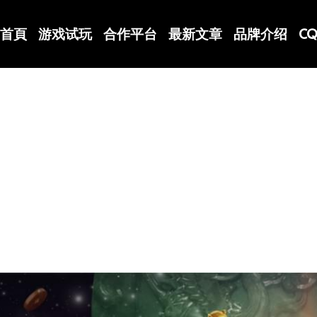
首頁
游戏试玩
合作平台
最新文章
品牌介绍
C