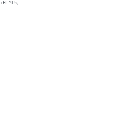
 HTML5。
Soft）是一家
 PG试玩
热门游戏
开发商，旗下
并持续推出新
合作平台
精选游戏
m）整理PG电