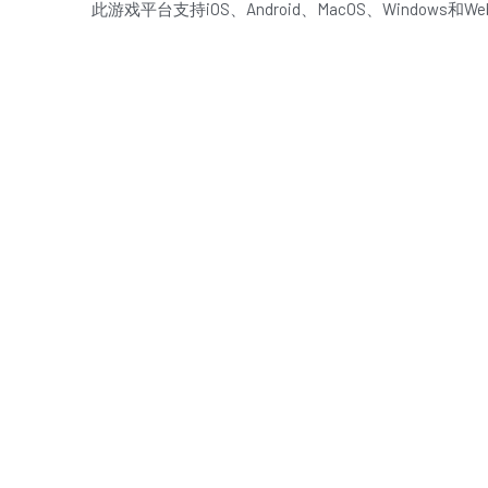
此游戏平台支持iOS、Android、MacOS、Windows和Web
PG SOFT（Pocket Games 
专注于电子游戏研发的游戏
拥有丰富的电子游戏产品，
游戏内容。
本站（pgsoft-gaming.co