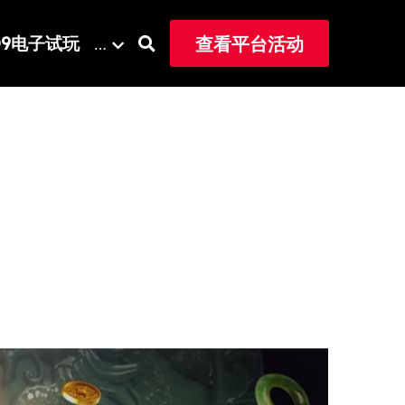
Q9电子试玩
查看平台活动
…