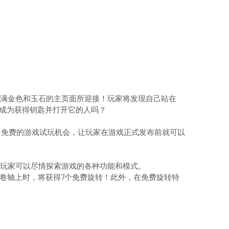
充满金色和玉石的主页面所迎接！玩家将发现自己站在
成为获得钥匙并打开它的人吗？
了免费的游戏试玩机会，让玩家在游戏正式发布前就可以
，玩家可以尽情探索游戏的各种功能和模式。
在卷轴上时，将获得7个免费旋转！此外，在免费旋转特