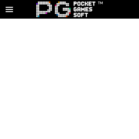
首頁
游戏试玩
合作平台
最新文章
品牌介绍
CQ9电子试玩
JDB电子试玩
搜索