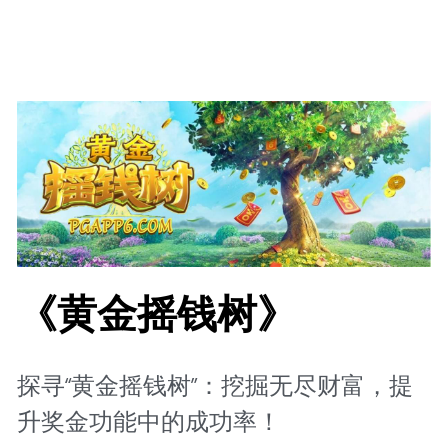
查看平台活动
《黄金摇钱树》
探寻“黄金摇钱树”：挖掘无尽财富，提
升奖金功能中的成功率！