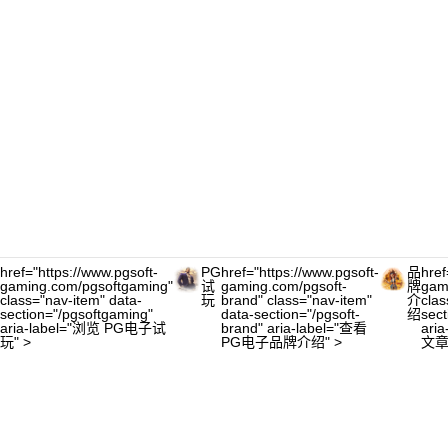
1
href="https://www.pgsoft-
PG
href="https://www.pgsoft-
品
href
gaming.com/pgsoftgaming"
试
gaming.com/pgsoft-
牌
gam
class="nav-item" data-
玩
brand" class="nav-item"
介
clas
section="/pgsoftgaming"
data-section="/pgsoft-
绍
sec
aria-label="浏览 PG电子试
brand" aria-label="查看
ari
合作平台
PG试玩
品牌介绍
PG资讯
玩" >
PG电子品牌介绍" >
文章
PG SOFT（Pocket Games Soft）是一家专
注于电子游戏研发的游戏开发商，旗下拥
有丰富的电子游戏产品，并持续推出新游
戏内容。
本站（pgsoft-gaming.com）整理PG电子
试玩模拟器、热门游戏介绍、玩法教学及
合作平台资讯。目前本站与
J9娱乐
合作提