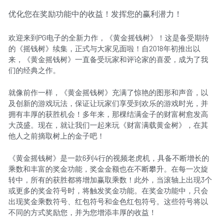
优化您在奖励功能中的收益！发挥您的赢利潜力！
欢迎来到PG电子的全新力作，《黄金摇钱树》！这是备受期待
的《摇钱树》续集，正式与大家见面啦！自2018年初推出以
来，《黄金摇钱树》一直备受玩家和评论家的喜爱，成为了我
们的经典之作。
就像前作一样，《黄金摇钱树》充满了惊艳的图形和声音，以
及创新的游戏玩法，保证让玩家们享受到欢乐的游戏时光，并
拥有丰厚的获胜机会！多年来，那棵结满金子的财富树愈发高
大茂盛。现在，就让我们一起来玩《财富满载黄金树》，在其
他人之前摘取树上的金子吧！
《黄金摇钱树》是一款6列4行的视频老虎机，具备不断增长的
乘数和丰富的奖金功能，奖金金额也在不断攀升。在每一次旋
转中，所有的获胜都将增加赢取乘数！此外，当滚轴上出现3个
或更多的奖金符号时，将触发奖金功能。在奖金功能中，只会
出现奖金乘数符号、红包符号和金色红包符号。这些符号将以
不同的方式奖励您，并为您增添丰厚的收益！