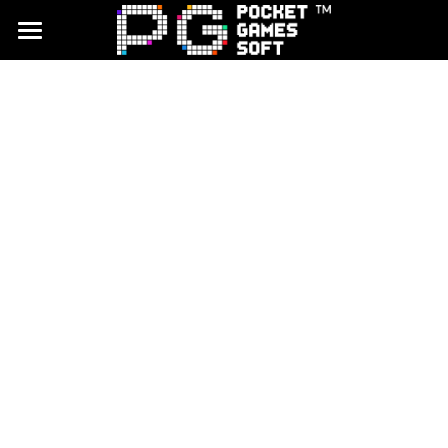
首頁
游戏试玩
合作平台
最新文章
品牌介绍
CQ9电子试玩
JDB电子试玩
搜索