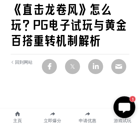
《直击龙卷风》怎么
玩？PG电子试玩与黄金
百搭重转机制解析
回到网站
1
主頁
立即爆分
申请优惠
游戏试玩