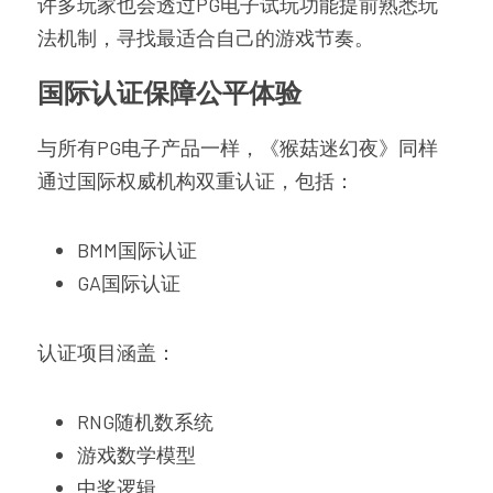
许多玩家也会透过PG电子试玩功能提前熟悉玩
法机制，寻找最适合自己的游戏节奏。
国际认证保障公平体验
与所有PG电子产品一样，《猴菇迷幻夜》同样
通过国际权威机构双重认证，包括：
BMM国际认证
GA国际认证
认证项目涵盖：
RNG随机数系统
游戏数学模型
中奖逻辑