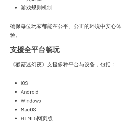
游戏规则机制
确保每位玩家都能在公平、公正的环境中安心体
验。
支援全平台畅玩
《猴菇迷幻夜》支援多种平台与设备，包括：
iOS
Android
Windows
MacOS
HTML5网页版