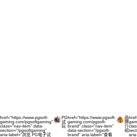
href="https://www.pgsoft-
PG
href="https://www.pgsoft-
品
href
gaming.com/pgsoftgaming"
试
gaming.com/pgsoft-
牌
gam
class="nav-item" data-
玩
brand" class="nav-item"
介
clas
section="/pgsoftgaming"
data-section="/pgsoft-
绍
sec
aria-label="浏览 PG电子试
brand" aria-label="查看
ari