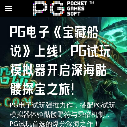
首頁
PG电子《宝藏船
游戏试玩
说》上线！PG试玩
合作平台
最新文章
模拟器开启深海骷
品牌介绍
髅探宝之旅！
CQ9电子试玩
JDB电子试玩
PG电子试玩强推力作，搭配PG试玩
模拟器体验骷髅野符与乘倍机制，
搜索
PG试玩首选的爆分深海之作！