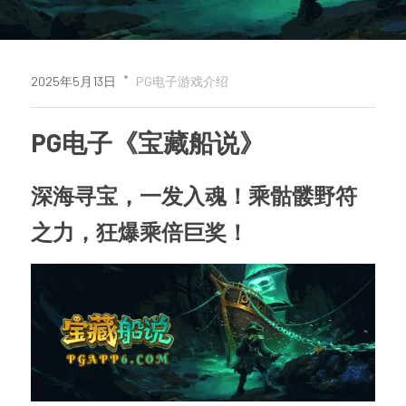
查看平台活动
·
2025年5月13日
PG电子游戏介绍
PG电子《宝藏船说》
深海寻宝，一发入魂！乘骷髅野符
之力，狂爆乘倍巨奖！