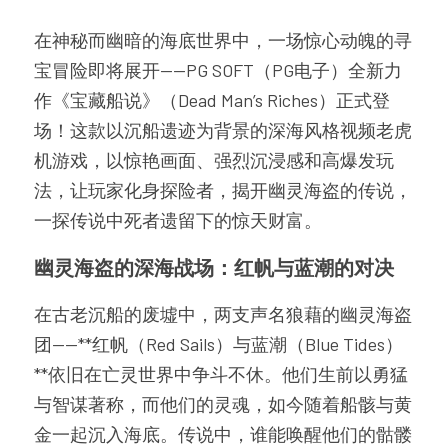
在神秘而幽暗的海底世界中，一场惊心动魄的寻
宝冒险即将展开——PG SOFT（PG电子）全新力
作《宝藏船说》（Dead Man’s Riches）正式登
场！这款以沉船遗迹为背景的深海风格视频老虎
机游戏，以惊艳画面、强烈沉浸感和高爆发玩
法，让玩家化身探险者，揭开幽灵海盗的传说，
一探传说中死者遗留下的惊天财富。
幽灵海盗的深海战场：红帆与蓝潮的对决
在古老沉船的废墟中，两支声名狼藉的幽灵海盗
团——**红帆（Red Sails）与蓝潮（Blue Tides）
**依旧在亡灵世界中争斗不休。他们生前以勇猛
与智谋著称，而他们的灵魂，如今随着船骸与黄
金一起沉入海底。传说中，谁能唤醒他们的骷髅