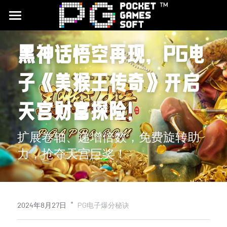
首頁
黑神话悟空再现，PG电
游戏试玩
子《美猴王传奇》开启
合作平台
天宫财富探险！
最新文章
品牌介绍
扩展卷轴、递增倍数，免费旋转助
力，抢夺天宫巨奖！
CQ9电子试玩
JDB电子试玩
·
搜索
2024年8月27日
PG电子爆分秘诀