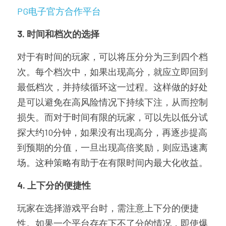
PG电子官方合作平台
3. 时间和档次的选择
对于有时间的玩家，可以将压分分为三到四个档
次。每个档次中，如果出现高分，就应立即回到
最低档次，并持续循环这一过程。这样做的好处
是可以避免在高风险情况下持续下注，从而控制
损失。而对于时间有限的玩家，可以先以低分试
探大约10分钟，如果没有出现高分，再逐步提高
到预期的分值，一旦出现高倍奖励，则应迅速离
场。这种策略有助于在有限时间内最大化收益。
4. 上下分的便捷性
玩家在选择游戏平台时，需注意上下分的便捷
性。如果一个平台存在下不了分的情况，即使爆