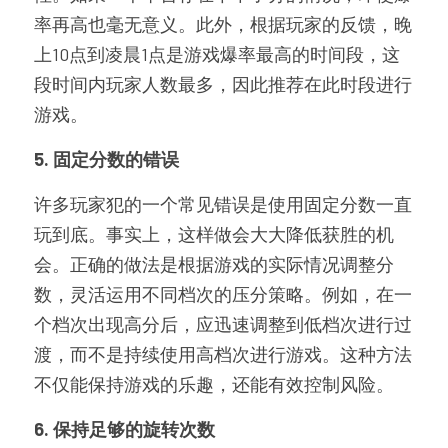
率再高也毫无意义。此外，根据玩家的反馈，晚
上10点到凌晨1点是游戏爆率最高的时间段，这
段时间内玩家人数最多，因此推荐在此时段进行
游戏。
5. 固定分数的错误
许多玩家犯的一个常见错误是使用固定分数一直
玩到底。事实上，这样做会大大降低获胜的机
会。正确的做法是根据游戏的实际情况调整分
数，灵活运用不同档次的压分策略。例如，在一
个档次出现高分后，应迅速调整到低档次进行过
渡，而不是持续使用高档次进行游戏。这种方法
不仅能保持游戏的乐趣，还能有效控制风险。
6. 保持足够的旋转次数