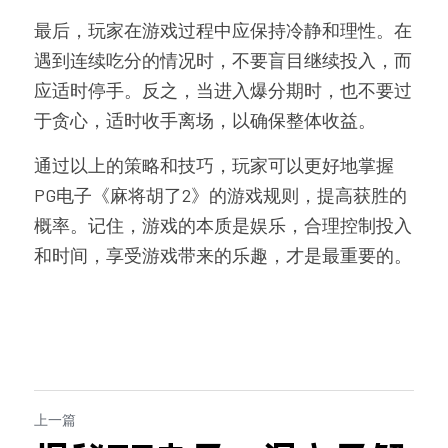
最后，玩家在游戏过程中应保持冷静和理性。在
遇到连续吃分的情况时，不要盲目继续投入，而
应适时停手。反之，当进入爆分期时，也不要过
于贪心，适时收手离场，以确保整体收益。
通过以上的策略和技巧，玩家可以更好地掌握
PG电子
《麻将胡了2》的游戏规则，提高获胜的
概率。记住，游戏的本质是娱乐，合理控制投入
和时间，享受游戏带来的乐趣，才是最重要的。
上一篇