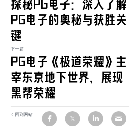
探秘PG电子：深入了解
PG电子的奥秘与获胜关
键
下一篇
PG电子《极道荣耀》主
宰东京地下世界，展现
黑帮荣耀
回到网站