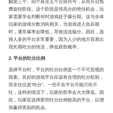
触发三个、四个甚至五个百搭符号，从而开启免
费旋转阶段。这个阶段是得高分的绝佳机会，玩
家需要学会判断何时游戏处于爆分期。这与全体
玩家的游戏分数消耗相关，当游戏进入低谷期
时，通常爆率会降低，导致连连输分。因此，选
择人多的平台非常重要，因为人少的地方容易出
现长期吃分的情况，降低获胜概率。
2. 平台的吐分比例
选择平台时，平台的吐分比例是一个不可忽视的
因素。良好的游戏平台应该有合理的吐分机制，
而非仅仅是“吃分”。一些不良平台可能只吃不
吐，这样的情况下，玩家的胜率会大大降低。因
此，玩家应选择那些吐分比例较高的平台，以增
加赢得奖励的机会。