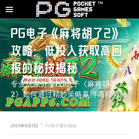
首頁
PG电子《麻将胡了2》
游戏试玩
攻略：低投入获取高回
合作平台
报的秘技揭秘
最新文章
品牌介绍
专业玩家分享
PG电子《麻将胡了
2》
如何通过精妙策略赢得高额奖励
CQ9电子试玩
JDB电子试玩
·
搜索
2024年8月3日
PG电子爆分秘诀