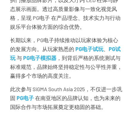
拱门播放品牌影片，以及大厅内 LED 柱体与静
态展示画面。透过高质量影像与一致化视觉风
格，呈现 PG电子 在产品理念、技术实力与行动
娱乐平台体验方面的综合优势。
长期以来，PG电子持续推动以玩家体验为核心
的发展方向。从玩家熟悉的 
PG电子试玩
、
PG试
玩
 与 
PG电子模拟器
，到背后严格的系统测试与
标准规范，品牌始终坚持稳定性与公平性并重，
赢得多个市场的高度关注。
此次参与 SiGMA South Asia 2025，不仅进一步巩
固 
PG电子
 在南亚地区的品牌认知，也为未来的
国际合作与市场拓展奠定更稳固的基础。