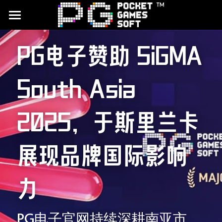
首頁
PG电子赞助 SiGMA 
游戏试玩
South Asia 
合作平台
最新文章
2025，于斯里兰卡
品牌介绍
展现品牌国际影响
CQ9电子试玩
JDB电子试玩
力
搜索
PG电子官网持续深耕南亚市