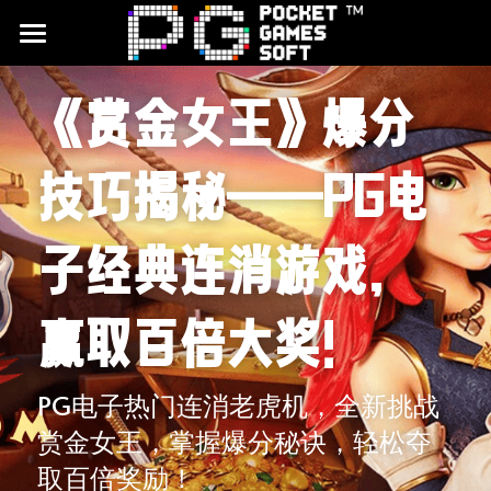
首頁
《赏金女王》爆分
游戏试玩
技巧揭秘——PG电
合作平台
最新文章
子经典连消游戏，
品牌介绍
赢取百倍大奖！
CQ9电子试玩
JDB电子试玩
PG电子热门连消老虎机，全新挑战
赏金女王，掌握爆分秘诀，轻松夺
搜索
取百倍奖励！