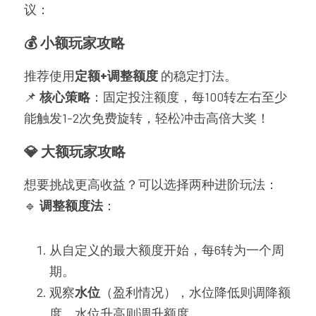
议：
💰 小额玩家攻略
推荐使用
定额+调整额度
 的稳定打法。
📌 
核心策略
：固定投注额度，每100转左右至少
能触发1-2次免费旋转，轻松冲击高倍大奖！
💎 大额玩家攻略
想要挑战更高收益？可以选择两种进阶玩法：
🔹 
调整额度法
：
从自定义的最大额度开始，每6转为一个周
期。
观察
水位
（盈利情况），水位降低则调降额
度，水位升高则调升额度。