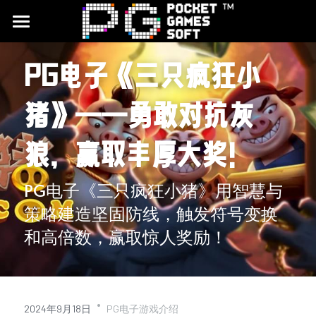
首頁
PG电子《三只疯狂小
游戏试玩
猪》——勇敢对抗灰
合作平台
狼，赢取丰厚大奖！
最新文章
品牌介绍
PG电子《三只疯狂小猪》用智慧与
策略建造坚固防线，触发符号变换
CQ9电子试玩
和高倍数，赢取惊人奖励！
JDB电子试玩
搜索
·
2024年9月18日
PG电子游戏介绍