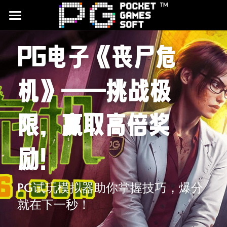
首頁
PG电子《丧尸危
游戏试玩
机》——挑战极
合作平台
最新文章
限，赢取高倍奖
品牌介绍
励！
CQ9电子试玩
JDB电子试玩
PG试玩模拟器助你掌握技巧，爆分
就在下一秒！
搜索