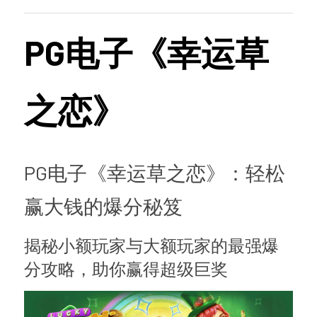
查看平台活动
PG电子《幸运草
之恋》
PG电子《幸运草之恋》：轻松
赢大钱的爆分秘笈
揭秘小额玩家与大额玩家的最强爆
分攻略，助你赢得超级巨奖