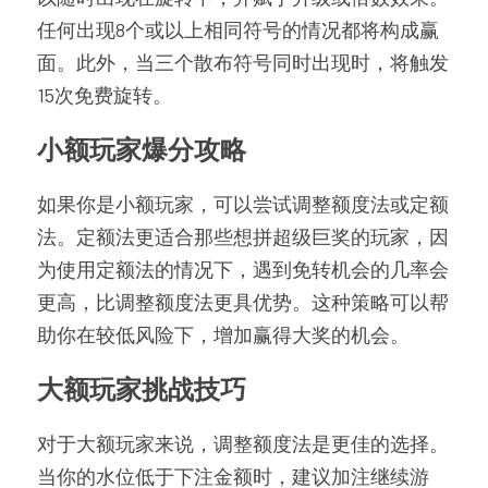
任何出现8个或以上相同符号的情况都将构成赢
面。此外，当三个散布符号同时出现时，将触发
15次免费旋转。
小额玩家爆分攻略
如果你是小额玩家，可以尝试调整额度法或定额
法。定额法更适合那些想拼超级巨奖的玩家，因
为使用定额法的情况下，遇到免转机会的几率会
更高，比调整额度法更具优势。这种策略可以帮
助你在较低风险下，增加赢得大奖的机会。
大额玩家挑战技巧
对于大额玩家来说，调整额度法是更佳的选择。
当你的水位低于下注金额时，建议加注继续游