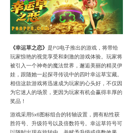
《幸运草之恋》
是PG电子推出的游戏，将带给
玩家惊艳的视觉享受和刺激的游戏体验。玩家将
被引入一个神奇的魔法世界，邂逅美丽的精灵伊
娃，跟随她一起探寻传说中的四叶幸运草宝藏。
相信这款游戏将迅速成为玩家的心头好，不仅因
为它迷人的场景，更因为玩家有机会赢得丰厚的
奖品！
游戏采用5x6图标组合的转轴设置，拥有粘性获
胜符号、升级符号以及倍数符号。幸运草符号可
以随时出现在旋转中，并赋予升级或倍数效果。