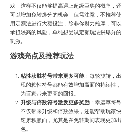
戏，这样不仅能够提高遇上超级巨奖的概率，还
可以增加免转爆分的机会。但需注意，不推荐使
用定额法进行大额投注，除非你财力雄厚，可以
承担较高的风险，单纯想尝试定额玩法拼爆分的
刺激。
游戏亮点及推荐玩法
粘性获胜符号带来更多可能
：每轮旋转，出
现的粘性符号都能有效增加赢面的持续性，
为玩家带来更高的回报。
升级与倍数符号激发更多奖励
：幸运草符号
不仅带来升级和倍数效果，还能帮助玩家快
速累积赢面，尤其是在免转期间表现更加出
色。