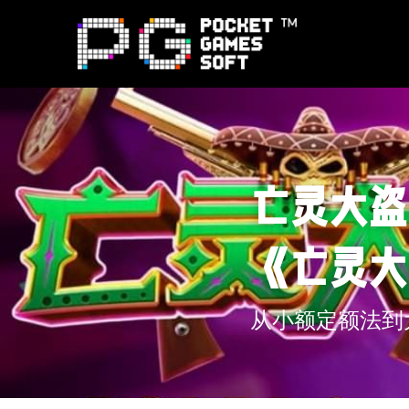
亡灵大盗
《亡灵大
从小额定额法到