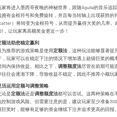
家将进入墨西哥夜晚的神秘世界，跟随Águila的音乐追
戏拥有金框符号和免费旋转，并且每当转轴上出现获胜的
和Scatter）将转变为金框符号，从而提升赢得大奖的几率
加1，让玩家离高额奖金更近一步！
定额法助您稳定赢利
最为推荐的游戏策略是使用
定额法
，这种玩法能够显著提
于，玩家可以在稳定下注的情况下增加遇上超级巨奖的概
时间内保持收益。相比之下，
调整额度法
尽管在前期可能
率往往会逐渐下降，导致收益不稳定，因此不推荐小额玩
灵活运用定额与调整策略
无论是
定额法
还是
调整额度法
都可以尝试。这两种策略在
控制游戏风险。但需要注意的是，建议玩家至少准备30
级巨奖时，能够有足够的资金继续下注并追求更高的回报