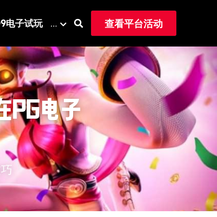
Q9电子试玩
查看平台活动
…
在PG电子
技巧