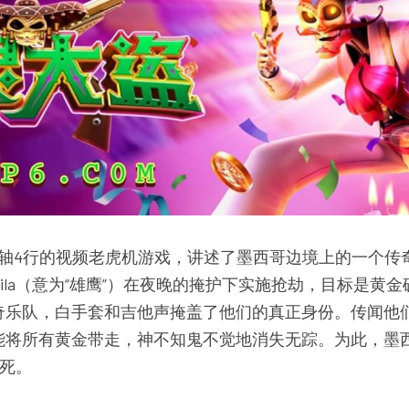
5轴4行的视频老虎机游戏，讲述了墨西哥边境上的一个传
uila（意为“雄鹰”）在夜晚的掩护下实施抢劫，目标是黄
奇乐队，白手套和吉他声掩盖了他们的真正身份。传闻他
将所有黄金带走，神不知鬼不觉地消失无踪。为此，墨西
生死。