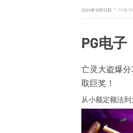
·
2024年10月23日
PG电
PG电
亡灵大盗爆分
取巨奖！
从小额定额法到