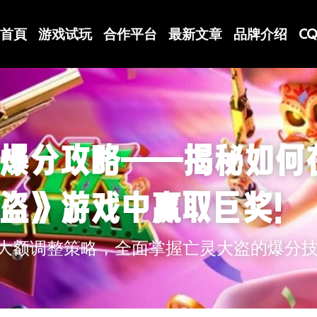
首頁
游戏试玩
合作平台
最新文章
品牌介绍
C
爆分攻略——揭秘如何
盗》游戏中赢取巨奖！
大额调整策略，全面掌握亡灵大盗的爆分